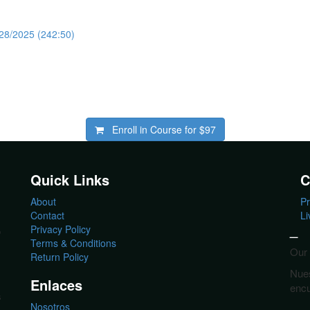
28/2025 (242:50)
Enroll in Course for
$97
Quick Links
C
About
Pr
Contact
Li
_
Privacy Policy
o
Terms & Conditions
Our 
Return Policy
Nues
Enlaces
encu
s
Nosotros