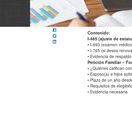
Contenido:
I-485 (ajuste de estatu
• I-693 (examen médico
• I-765 (si desea renov
• Evidencia de respaldo
Petición Familiar – Fo
• ¿Quiénes califican co
• Esposo(a) e hijos sol
• Plazo de un año desde
• Requisitos de elegibil
• Evidencia necesaria