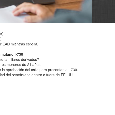
s).
).
ar EAD mientras espera).
rmulario I-730
mo familiares derivados?
teros menores de 21 años.
 la aprobación del asilo para presentar la I-730.
idad del beneficiario dentro o fuera de EE. UU.