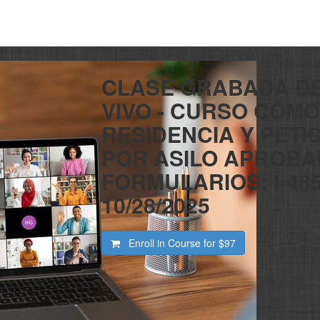
CLASE GRABADA D
VIVO - CURSO CÓMO
RESIDENCIA Y PETI
POR ASILO APROBA
FORMULARIOS: I-485, 
10/28/2025
Enroll in Course for
$97