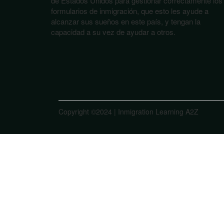
de Estados Unidos para gestionar correctamente los
formularios de inmigración, que esto les ayude a
alcanzar sus sueños en este país, y tengan la
capacidad a su vez de ayudar a otros.
Copyright ©2024 | Inmigration Learning A2Z