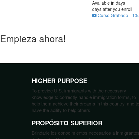
Available in
days
days after you enroll
Curso Grabado - 10/
Empieza ahora!
HIGHER PURPOSE
To provide U.S. immigrants with the necessary
knowledge to correctly handle immigration forms, to
help them achieve their dreams in this country, and t
have the ability to help others.
PROPÓSITO SUPERIOR
Brindarle los conocimientos necesarios a inmigrante