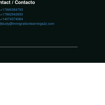
ntact / Contacto
+17866384793
+17862942693
+14074374064
study@immigrationlearninga2z.com