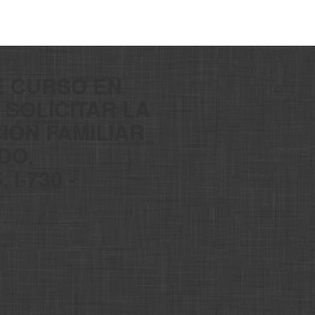
E CURSO EN
 SOLICITAR LA
CIÓN FAMILIAR
DO,
I-730 -