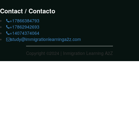
Contact / Contacto
+17866384793
+17862942693
+14074374064
study@immigrationlearninga2z.com
Copyright ©2024 | Inmigration Learning A2Z