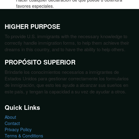
favores especiales.
HIGHER PURPOSE
To provide U.S. immigrants with the necessary knowledge to
correctly handle immigration forms, to help them achieve their
dreams in this country, and to have the ability to help others.
PROPÓSITO SUPERIOR
Brindarle los conocimientos necesarios a inmigrantes de
Estados Unidos para gestionar correctamente los formularios
de inmigración, que esto les ayude a alcanzar sus sueños en
este país, y tengan la capacidad a su vez de ayudar a otros.
Quick Links
About
Contact
Privacy Policy
Terms & Conditions