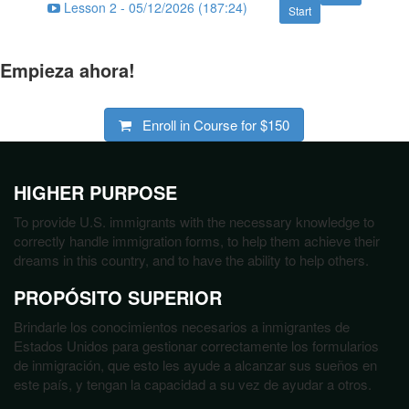
Lesson 2 - 05/12/2026 (187:24)
Start
Empieza ahora!
Enroll in Course for
$150
HIGHER PURPOSE
To provide U.S. immigrants with the necessary knowledge to
correctly handle immigration forms, to help them achieve their
dreams in this country, and to have the ability to help others.
PROPÓSITO SUPERIOR
Brindarle los conocimientos necesarios a inmigrantes de
Estados Unidos para gestionar correctamente los formularios
de inmigración, que esto les ayude a alcanzar sus sueños en
este país, y tengan la capacidad a su vez de ayudar a otros.