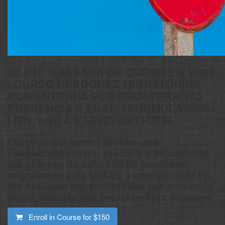
CLASE GRABADA DE CURSO EN VIVO
- CURSO PERDONES MIGRATORIOS
POR ENTRADA POR FRONTERA Y/O
PRESENCIA ILEGAL – FORMULARIOS
I-601, I-601A E I-212 - 05/11/2026
Objetivo del curso: Brindar una
comprensión clara, práctica y actualizada
del proceso de solicitud de perdones
migratorios ante USCIS, especialmente en
los casos de inadmisibilidad por presencia
ilegal, deportación previa u otras causales.
Enroll in Course for
$150