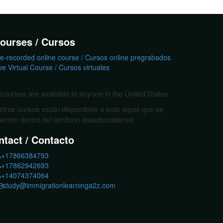
ourses / Cursos
e-recorded online course / Cursos online pregrabados
ve Virtual Course / Cursos virtuales
courses are available to anyone in the United States
tros cursos están disponibles a todo aquel que se
entre dentro del territorio estadounidense
ntact / Contacto
+17866384793
+17862942693
+14074374064
study@immigrationlearninga2z.com