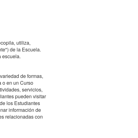
copila, utiliza,
te") de la Escuela.
a escuela.
 variedad de formas,
la o en un Curso
tividades, servicios,
iantes pueden visitar
de los Estudiantes
onar información de
des relacionadas con