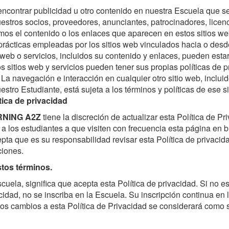
ncontrar publicidad u otro contenido en nuestra Escuela que se 
estros socios, proveedores, anunciantes, patrocinadores, licenc
amos el contenido o los enlaces que aparecen en estos sitios w
prácticas empleadas por los sitios web vinculados hacia o desd
 web o servicios, incluidos su contenido y enlaces, pueden est
 sitios web y servicios pueden tener sus propias políticas de pr
. La navegación e interacción en cualquier otro sitio web, inclui
estro Estudiante, está sujeta a los términos y políticas de ese si
tica de privacidad
RNING A2Z
tiene la discreción de actualizar esta Política de Pr
 los estudiantes a que visiten con frecuencia esta página en
pta que es su responsabilidad revisar esta Política de privacid
ciones.
tos términos.
Escuela, significa que acepta esta Política de privacidad. Si no 
acidad, no se inscriba en la Escuela. Su inscripción continua e
 los cambios a esta Política de Privacidad se considerará como