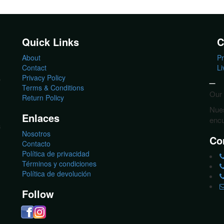
Quick Links
C
About
Pr
Contact
Li
_
Privacy Policy
o
Terms & Conditions
Our 
Return Policy
Nues
Enlaces
encu
s
Nosotros
Co
Contacto
Política de privacidad
Términos y condiciones
Política de devolución
Follow