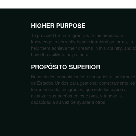
HIGHER PURPOSE
To provide U.S. immigrants with the necessary
knowledge to correctly handle immigration forms, to
help them achieve their dreams in this country, and t
have the ability to help others.
PROPÓSITO SUPERIOR
Brindarle los conocimientos necesarios a inmigrante
de Estados Unidos para gestionar correctamente los
formularios de inmigración, que esto les ayude a
alcanzar sus sueños en este país, y tengan la
capacidad a su vez de ayudar a otros.