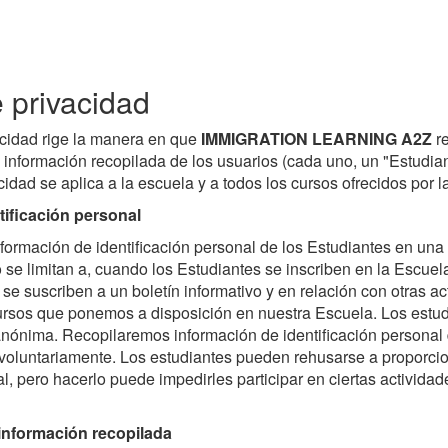
e privacidad
acidad rige la manera en que
IMMIGRATION LEARNING A2Z
re
 información recopilada de los usuarios (cada uno, un "Estudian
acidad se aplica a la escuela y a todos los cursos ofrecidos por l
tificación personal
formación de identificación personal de los Estudiantes en una
 se limitan a, cuando los Estudiantes se inscriben en la Escue
 se suscriben a un boletín informativo y en relación con otras ac
ecursos que ponemos a disposición en nuestra Escuela. Los estud
anónima. Recopilaremos información de identificación personal 
n voluntariamente. Los estudiantes pueden rehusarse a proporci
al, pero hacerlo puede impedirles participar en ciertas activida
información recopilada