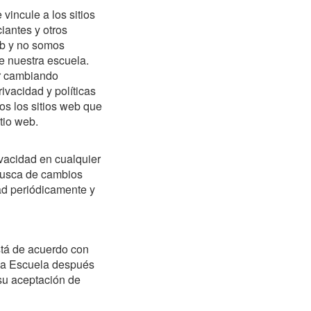
vincule a los sitios
iantes y otros
eb y no somos
e nuestra escuela.
ar cambiando
ivacidad y políticas
dos los sitios web que
tio web.
ivacidad en cualquier
 busca de cambios
ad periódicamente y
está de acuerdo con
n la Escuela después
 su aceptación de