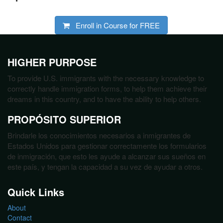
Enroll in Course for
FREE
HIGHER PURPOSE
To provide U.S. immigrants with the necessary knowledge to
correctly handle immigration forms, to help them achieve their
dreams in this country, and to have the ability to help others.
PROPÓSITO SUPERIOR
Brindarle los conocimientos necesarios a inmigrantes de
Estados Unidos para gestionar correctamente los formularios
de inmigración, que esto les ayude a alcanzar sus sueños en
este país, y tengan la capacidad a su vez de ayudar a otros.
Quick Links
About
Contact