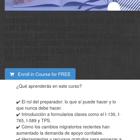
WEBINAR GRATIS: ¿QUIERES AYUDAR
EN LA PREPARACIÓN DE
FORMULARIOS DE INMIGRACIÓN?
APRENDE CÓMO PREPARARTE PARA
ESTE NUEVO ESCENARIO
MIGRATORIO
Enroll in Course for
FREE
¿Qué aprenderás en este curso?
✔️ El rol del preparador: lo que sí puede hacer y lo
que nunca debe hacer.
✔️ Introducción a formularios claves como el I-130, I-
765, I-589 y TPS.
✔️ Cómo los cambios migratorios recientes han
aumentado la demanda de apoyo confiable.
✔️ Herramientas y recursos gratuitos para empezar a