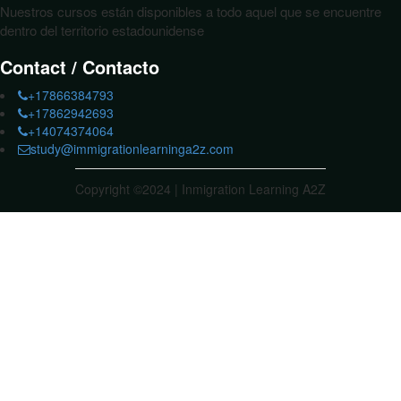
Nuestros cursos están disponibles a todo aquel que se encuentre
dentro del territorio estadounidense
Contact / Contacto
+17866384793
+17862942693
+14074374064
study@immigrationlearninga2z.com
Copyright ©2024 | Inmigration Learning A2Z