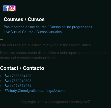
Courses / Cursos
Pre-recorded online course / Cursos online pregrabados
Live Virtual Course / Cursos virtuales
_
Our courses are available to anyone in the United States
Nuestros cursos están disponibles a todo aquel que se encuentre
dentro del territorio estadounidense
Contact / Contacto
+17866384793
+17862942693
+14074374064
study@immigrationlearninga2z.com
Copyright ©2024 | Inmigration Learning A2Z