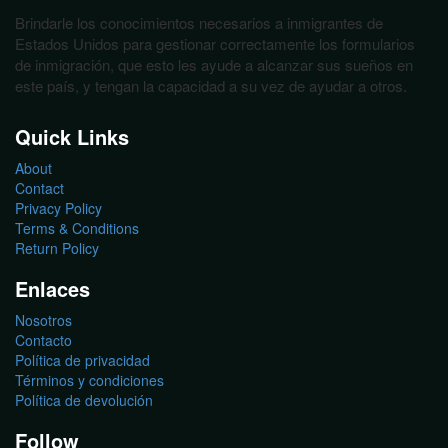
Brindarle los conocimientos necesarios a inmigrantes de
Estados Unidos para gestionar correctamente los formularios
de inmigración, que esto les ayude a alcanzar sus sueños en
este país, y tengan la capacidad a su vez de ayudar a otros.
Quick Links
About
Contact
Privacy Policy
Terms & Conditions
Return Policy
Enlaces
Nosotros
Contacto
Política de privacidad
Términos y condiciones
Política de devolución
Follow