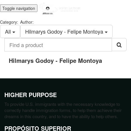
Toggle navigation
Category:
Author:
All
Hilmarys Godoy - Felipe Montoya
Find
a
product
Hilmarys Godoy - Felipe Montoya
HIGHER PURPOSE
To provide U.S. immigrants with the necessary knowledge to
correctly handle immigration forms, to help them achieve their
dreams in this country, and to have the ability to help others.
PROPÓSITO SUPERIOR